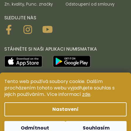
Zn. kvality, Punc. značky
Odstoupení od smlouvy
SLEDUJTE NÁS
STÁHNĚTE SI NAŠI APLIKACI NUMISMATIKA
Tento web používá soubory cookie. Dalším
© ANTIUM AURUM s.r.o. Všechna práva vyhrazena.
procházením tohoto webu vyjadřujete souhlas s
Kopírování, duplikování, reprodukce a distribuce
jejich používáním.. Více informací
zde
.
obsahu jsou bez předchozího písemného souhlasu
ANTIUM AURUM s.r.o. zakázány.
Nastavení
Design ANTIUM AURUM s.r.o.
Shoptak.cz
| Platforma
Shoptet
Odmítnout
Souhlasím