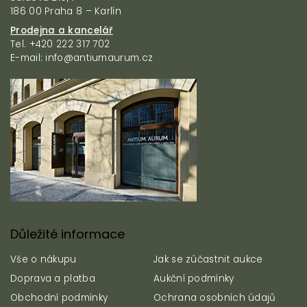
r
t
186 00 Praha 8 – Karlín
v
í
k
Prodejna a kancelář
y
Tel. +420 222 317 702
v
E-mail: info@antiumaurum.cz
ý
p
i
s
u
Důležité informace
Vše o nákupu
Jak se zúčastnit aukce
Doprava a platba
Aukční podmínky
Obchodní podmínky
Ochrana osobních údajů