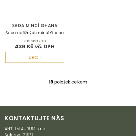
SADA MINCÍ GHANA
Sada oběžných mincí Ghana
K DISPOZICI
439 Kč
Detail
19
položek celkem
O
v
l
á
d
Z
a
KONTAKTUJTE NÁS
c
á
í
p
ANTIUM AURUM s.r.o.
p
a
Šaldova 219/1