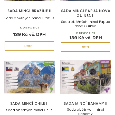
o
d
SADA MINCÍ BRAZÍLIE II
SADA MINCÍ PAPUA NOVÁ
u
GUINEA II
Sada oběžných mincí Brazílie
k
Sada oběžných mincí Papua
t
Nová Guinea
K DISPOZICI
ů
K DISPOZICI
139 Kč
139 Kč
Detail
Detail
SADA MINCÍ CHILE II
SADA MINCÍ BAHAMY II
Sada oběžných mincí
Sada oběžných mincí Chile
Bahamy