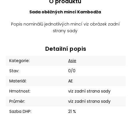
O produktu
Sada oběžných mincí Kambodža
Popis nominálů jednotlivých mincí viz obrázek zadní
strany sady
Detailní popis
Kategorie
:
Asie
Stav
:
0/0
Materiál
:
AE
Hmotnost
:
viz zadní strana sady
Průměr
:
viz zadní strana sady
Sazba DHP
:
21 %