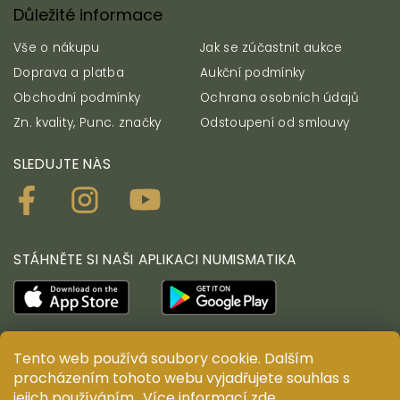
Důležité informace
Vše o nákupu
Jak se zúčastnit aukce
Doprava a platba
Aukční podmínky
Obchodní podmínky
Ochrana osobních údajů
Zn. kvality, Punc. značky
Odstoupení od smlouvy
SLEDUJTE NÁS
STÁHNĚTE SI NAŠI APLIKACI NUMISMATIKA
Tento web používá soubory cookie. Dalším
© ANTIUM AURUM s.r.o. Všechna práva vyhrazena.
procházením tohoto webu vyjadřujete souhlas s
Kopírování, duplikování, reprodukce a distribuce
jejich používáním.. Více informací
zde
.