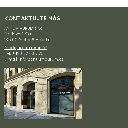
Z
KONTAKTUJTE NÁS
á
p
ANTIUM AURUM s.r.o.
a
Šaldova 219/1
t
186 00 Praha 8 – Karlín
í
Prodejna a kancelář
Tel. +420 222 317 702
E-mail: info@antiumaurum.cz