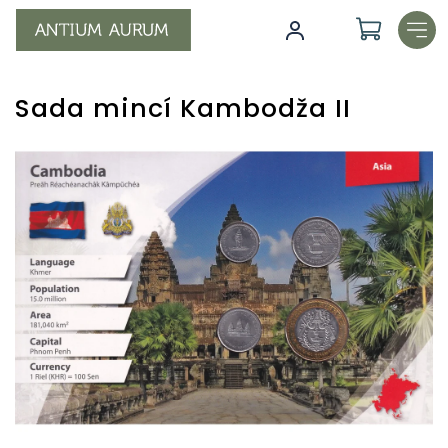
Přejít
na
obsah
Sada mincí Kambodža II