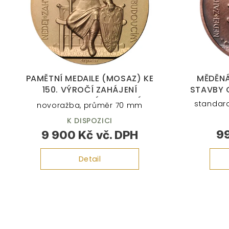
p
r
o
d
u
k
t
PAMĚTNÍ MEDAILE (MOSAZ) KE
MĚDĚNÁ
ů
150. VÝROČÍ ZAHÁJENÍ
STAVBY 
DOSTAVBY CHRÁMU SV. VÍTA
standard
novoražba, průměr 70 mm
1873-2023
K DISPOZICI
9
9 900 Kč
Detail