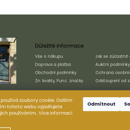
á
d
a
c
í
p
r
v
Důležité informace
k
y
Vše o nákupu
Jak se zúčastnit
v
ý
Doprava a platba
Aukční podmínky
p
Obchodní podmínky
Ochrana osobní
i
Zn. kvality, Punc. značky
Odstoupení od 
s
u
používá soubory cookie. Dalším
Odmítnout
S
m tohoto webu vyjadřujete
rování, duplikování, reprodukce a distribuce obsahu jsou be
ejich používáním.. Více informací
zakázány.
Design ANTIUM AURUM s.r.o.
Shoptak.cz
| Platforma
Shoptet