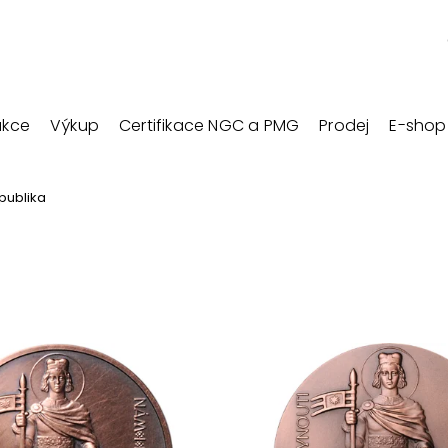
ukce
Výkup
Certifikace NGC a PMG
Prodej
E-shop
publika