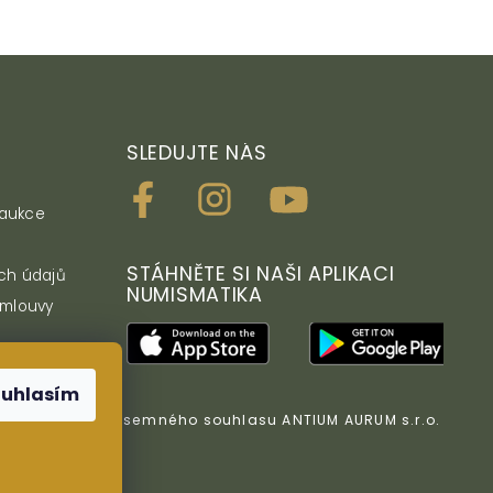
SLEDUJTE NÁS
 aukce
STÁHNĚTE SI NAŠI APLIKACI
ch údajů
NUMISMATIKA
smlouvy
ouhlasím
z předchozího písemného souhlasu ANTIUM AURUM s.r.o.