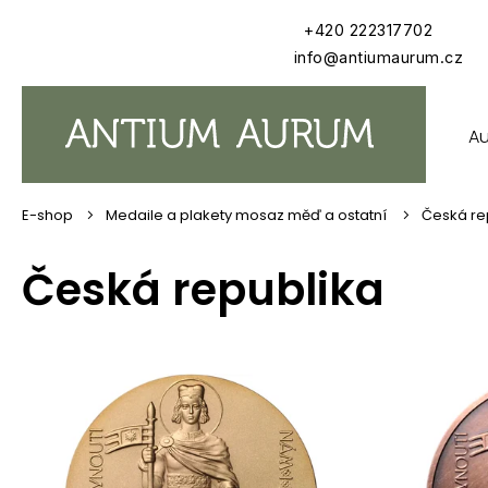
Přejít
+420 222317702
na
obsah
info@antiumaurum.cz
A
Medaile a plakety mosaz měď a ostatní
Česká re
Česká republika
V
ý
p
i
s