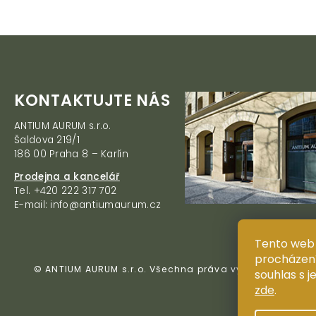
Z
KONTAKTUJTE NÁS
á
ANTIUM AURUM s.r.o.
p
Šaldova 219/1
a
186 00 Praha 8 – Karlín
t
í
Prodejna a kancelář
Tel. +420 222 317 702
E-mail: info@antiumaurum.cz
Tento web 
procházení
© ANTIUM AURUM s.r.o. Všechna práva vyhrazena. Kopí
souhlas s j
zde
.