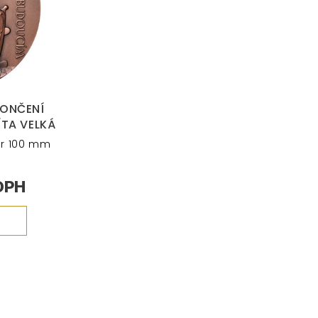
KONČENÍ
ÍTA VELKÁ
ěr 100 mm