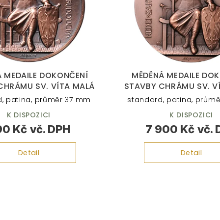
 MEDAILE DOKONČENÍ
MĚDĚNÁ MEDAILE DO
CHRÁMU SV. VÍTA MALÁ
STAVBY CHRÁMU SV. V
, patina, průměr 37 mm
standard, patina, prům
K DISPOZICI
K DISPOZICI
90 Kč
7 900 Kč
Detail
Detail
O
v
l