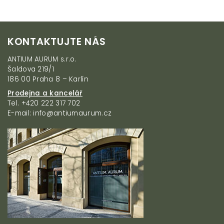
Z
KONTAKTUJTE NÁS
á
p
ANTIUM AURUM s.r.o.
a
Šaldova 219/1
t
186 00 Praha 8 – Karlín
í
Prodejna a kancelář
Tel. +420 222 317 702
E-mail: info@antiumaurum.cz