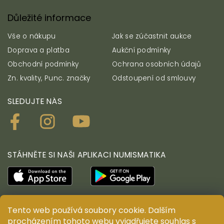
Důležité informace
Vše o nákupu
Jak se zúčastnit aukce
Doprava a platba
Aukční podmínky
Obchodní podmínky
Ochrana osobních údajů
Zn. kvality, Punc. značky
Odstoupení od smlouvy
SLEDUJTE NÁS
STÁHNĚTE SI NAŠI APLIKACI NUMISMATIKA
Tento web používá soubory cookie. Dalším
© ANTIUM AURUM s.r.o. Všechna práva vyhrazena.
procházením tohoto webu vyjadřujete souhlas s