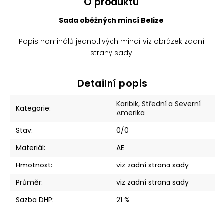
O produktu
Sada oběžných mincí Belize
Popis nominálů jednotlivých mincí viz obrázek zadní
strany sady
Detailní popis
Karibik, Střední a Severní
Kategorie
:
Amerika
Stav
:
0/0
Materiál
:
AE
Hmotnost
:
viz zadní strana sady
Průměr
:
viz zadní strana sady
Sazba DHP
:
21 %