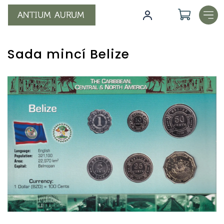
Přejít
na
obsah
Sada mincí Belize