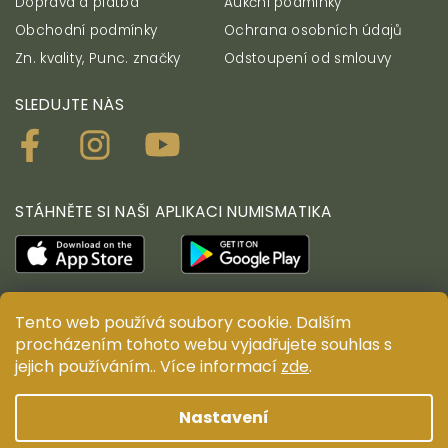
Doprava a platba
Aukční podmínky
Obchodní podmínky
Ochrana osobních údajů
Zn. kvality, Punc. značky
Odstoupení od smlouvy
SLEDUJTE NÁS
STÁHNĚTE SI NAŠI APLIKACI NUMISMATIKA
Tento web používá soubory cookie. Dalším
© ANTIUM AURUM s.r.o. Všechna práva vyhrazena.
procházením tohoto webu vyjadřujete souhlas s
Kopírování, duplikování, reprodukce a distribuce
jejich používáním.. Více informací
zde
.
obsahu jsou bez předchozího písemného souhlasu
ANTIUM AURUM s.r.o. zakázány.
Nastavení
Design ANTIUM AURUM s.r.o.
Shoptak.cz
| Platforma
Shoptet