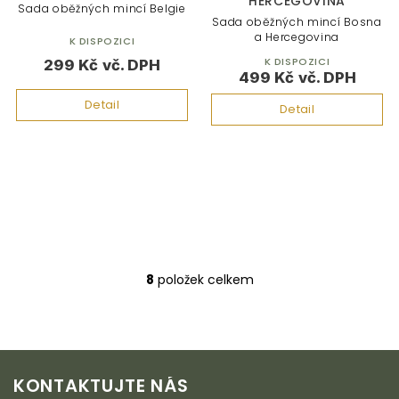
HERCEGOVINA
Sada oběžných mincí Belgie
Sada oběžných mincí Bosna
a Hercegovina
K DISPOZICI
K DISPOZICI
299 Kč
499 Kč
Detail
Detail
8
položek celkem
O
v
l
á
d
Z
a
KONTAKTUJTE NÁS
c
á