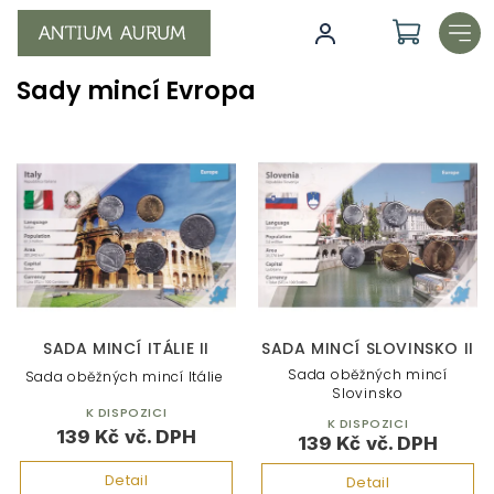
Přejít
na
obsah
Sady mincí Evropa
V
ý
p
i
s
p
r
o
d
SADA MINCÍ ITÁLIE II
SADA MINCÍ SLOVINSKO II
u
Sada oběžných mincí
Sada oběžných mincí Itálie
k
Slovinsko
K DISPOZICI
t
K DISPOZICI
139 Kč
ů
139 Kč
Detail
Detail