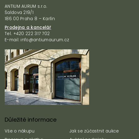
í
p
ANTIUM AURUM s.r.o.
p
a
Šaldova 219/1
r
t
186 00 Praha 8 – Karlín
v
í
k
Prodejna a kancelář
y
Tel. +420 222 317 702
v
E-mail: info@antiumaurum.cz
ý
p
i
s
u
Důležité informace
Vše o nákupu
Jak se zúčastnit aukce