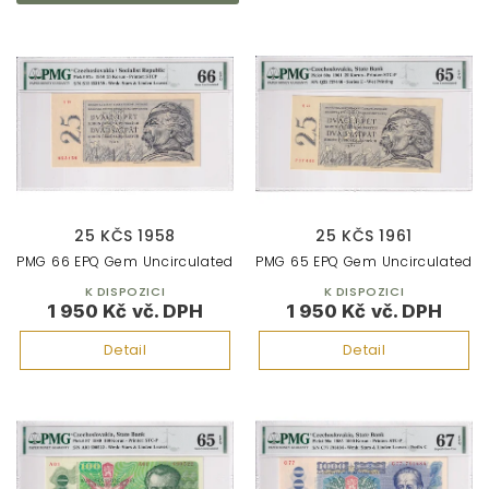
V
ý
p
i
s
p
r
o
d
25 KČS 1958
25 KČS 1961
u
PMG 66 EPQ Gem Uncirculated
PMG 65 EPQ Gem Uncirculated
k
K DISPOZICI
K DISPOZICI
t
1 950 Kč
1 950 Kč
ů
Detail
Detail