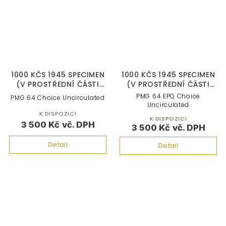
1000 KČS 1945 SPECIMEN
1000 KČS 1945 SPECIMEN
(V PROSTŘEDNÍ ČÁSTI
(V PROSTŘEDNÍ ČÁSTI
BANKOVKY)
BANKOVKY)
PMG 64 EPQ Choice
PMG 64 Choice Uncirculated
Uncirculated
K DISPOZICI
K DISPOZICI
3 500 Kč
3 500 Kč
Detail
Detail