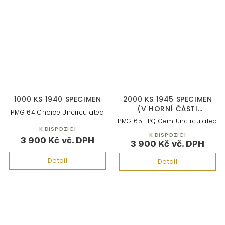
1000 KS 1940 SPECIMEN
2000 KS 1945 SPECIMEN
(V HORNÍ ČÁSTI
PMG 64 Choice Uncirculated
BANKOVKY)
PMG 65 EPQ Gem Uncirculated
K DISPOZICI
K DISPOZICI
3 900 Kč
3 900 Kč
Detail
Detail