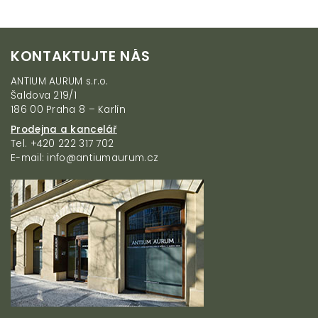
a
c
í
Z
p
KONTAKTUJTE NÁS
á
r
v
p
ANTIUM AURUM s.r.o.
k
a
Šaldova 219/1
y
t
186 00 Praha 8 – Karlín
v
í
ý
Prodejna a kancelář
p
Tel. +420 222 317 702
i
E-mail: info@antiumaurum.cz
s
u