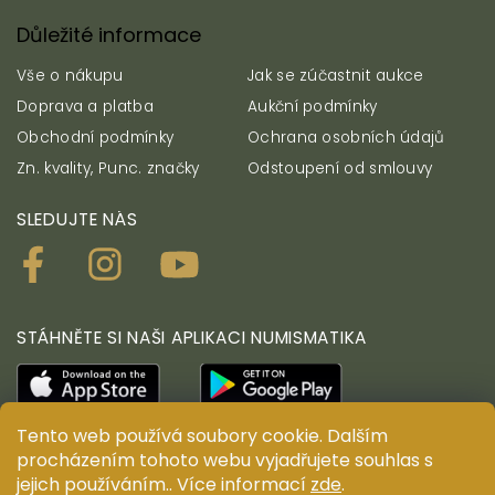
Důležité informace
Vše o nákupu
Jak se zúčastnit aukce
Doprava a platba
Aukční podmínky
Obchodní podmínky
Ochrana osobních údajů
Zn. kvality, Punc. značky
Odstoupení od smlouvy
SLEDUJTE NÁS
STÁHNĚTE SI NAŠI APLIKACI NUMISMATIKA
Tento web používá soubory cookie. Dalším
procházením tohoto webu vyjadřujete souhlas s
jejich používáním.. Více informací
zde
.
© ANTIUM AURUM s.r.o. Všechna práva vyhrazena.