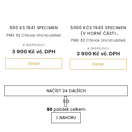
500 KS 1941 SPECIMEN
5000 KČS 1943 SPECIMEN
(V HORNÍ ČÁSTI
PMG 63 Choice Uncirculated
BANKOVKY) PŘETISK
PMG 63 Choice Uncirculated
5000K
K DISPOZICI
K DISPOZICI
3 900 Kč
3 900 Kč
Detail
Detail
NAČÍST 24 DALŠÍCH
1
3
O
60
položek celkem
v
l
NAHORU
á
d