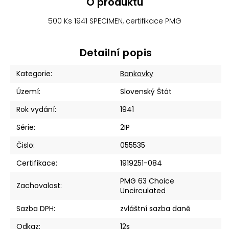
O produktu
500 Ks 1941 SPECIMEN, certifikace PMG
Detailní popis
Kategorie
:
Bankovky
Území
:
Slovenský Štát
Rok vydání
:
1941
Série
:
2IP
Čislo
:
055535
Certifikace
:
1919251-084
PMG 63 Choice
Zachovalost
:
Uncirculated
Sazba DPH
:
zvláštní sazba daně
Odkaz
:
12s