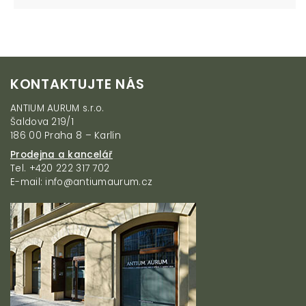
Z
KONTAKTUJTE NÁS
á
p
ANTIUM AURUM s.r.o.
a
Šaldova 219/1
t
186 00 Praha 8 – Karlín
í
Prodejna a kancelář
Tel. +420 222 317 702
E-mail: info@antiumaurum.cz