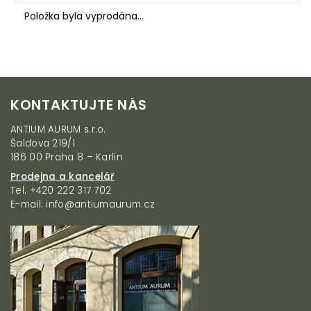
Položka byla vyprodána…
Z
KONTAKTUJTE NÁS
á
p
ANTIUM AURUM s.r.o.
a
Šaldova 219/1
t
186 00 Praha 8 – Karlín
í
Prodejna a kancelář
Tel. +420 222 317 702
E-mail: info@antiumaurum.cz