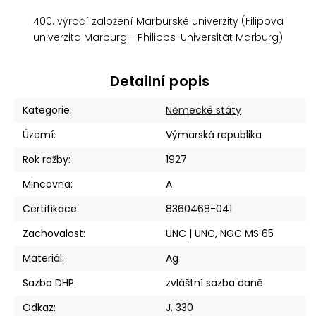
400. výročí založení Marburské univerzity (Filipova
univerzita Marburg - Philipps-Universität Marburg)
Detailní popis
Kategorie
:
Německé státy
Území
:
Výmarská republika
Rok ražby
:
1927
Mincovna
:
A
Certifikace
:
8360468-041
Zachovalost
:
UNC | UNC, NGC MS 65
Materiál
:
Ag
Sazba DHP
:
zvláštní sazba daně
Odkaz
:
J. 330