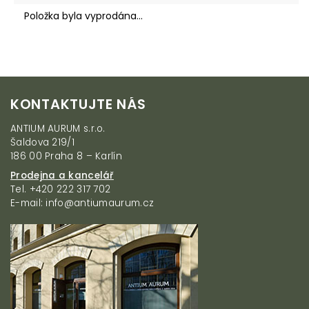
Položka byla vyprodána…
Z
KONTAKTUJTE NÁS
á
p
ANTIUM AURUM s.r.o.
a
Šaldova 219/1
t
186 00 Praha 8 – Karlín
í
Prodejna a kancelář
Tel. +420 222 317 702
E-mail: info@antiumaurum.cz