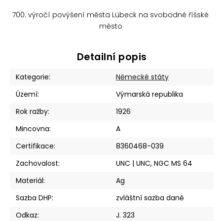
700. výročí povýšení města Lübeck na svobodné říšské
město
Detailní popis
Kategorie
:
Německé státy
Území
:
Výmarská republika
Rok ražby
:
1926
Mincovna
:
A
Certifikace
:
8360468-039
Zachovalost
:
UNC | UNC, NGC MS 64
Materiál
:
Ag
Sazba DHP
:
zvláštní sazba daně
Odkaz
:
J. 323