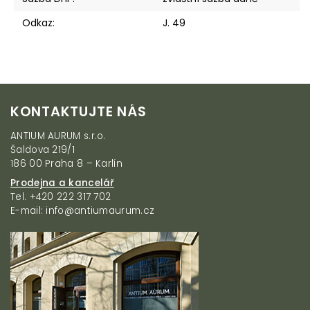
Odkaz
:
J. 49
Z
KONTAKTUJTE NÁS
á
p
ANTIUM AURUM s.r.o.
a
Šaldova 219/1
t
186 00 Praha 8 – Karlín
í
Prodejna a kancelář
Tel. +420 222 317 702
E-mail: info@antiumaurum.cz