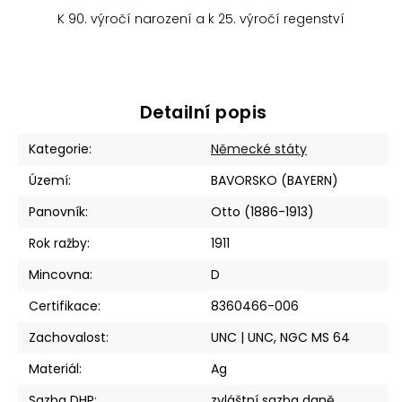
K 90. výročí narození a k 25. výročí regenství
Detailní popis
Kategorie
:
Německé státy
Území
:
BAVORSKO (BAYERN)
Panovník
:
Otto (1886-1913)
Rok ražby
:
1911
Mincovna
:
D
Certifikace
:
8360466-006
Zachovalost
:
UNC | UNC, NGC MS 64
Materiál
:
Ag
Sazba DHP
:
zvláštní sazba daně