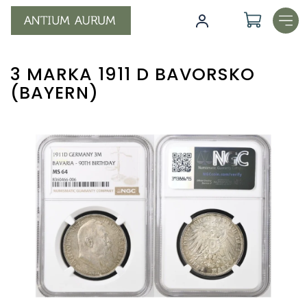
Přejít
na
obsah
3 MARKA 1911 D BAVORSKO
(BAYERN)