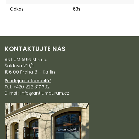
Odkaz
:
63s
Z
KONTAKTUJTE NÁS
á
p
ANTIUM AURUM s.r.o.
a
Šaldova 219/1
t
186 00 Praha 8 – Karlín
í
Prodejna a kancelář
Tel. +420 222 317 702
E-mail: info@antiumaurum.cz