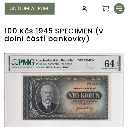
Přejít
na
obsah
100 Kčs 1945 SPECIMEN (v
dolní části bankovky)