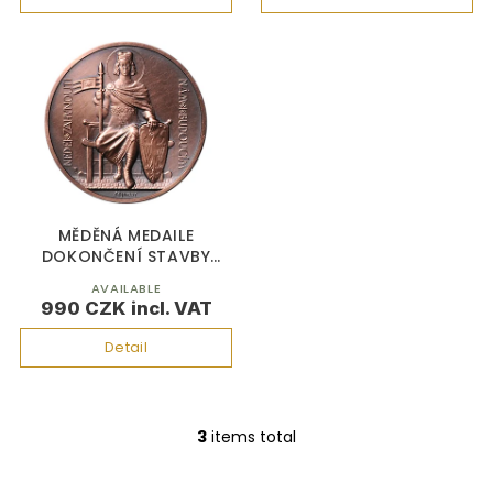
s
MĚDĚNÁ MEDAILE
DOKONČENÍ STAVBY
CHRÁMU SV. VÍTA MALÁ
AVAILABLE
990 CZK
Detail
3
items total
L
i
s