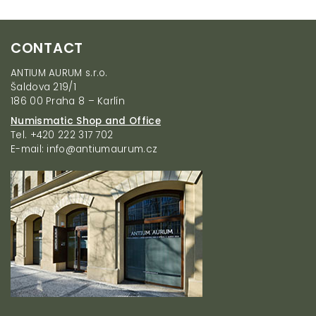
t
i
F
n
CONTACT
g
o
c
o
ANTIUM AURUM s.r.o.
o
t
Šaldova 219/1
n
e
186 00 Praha 8 – Karlín
t
r
r
Numismatic Shop and Office
o
Tel. +420 222 317 702
l
E-mail: info@antiumaurum.cz
s