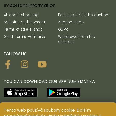
Important Information
All about shopping
Participation in the auction
Shipping and Payment
Auction Terms
Terms of sale e-shop
GDPR
Grad. Terms, Hallmarks
Withdrawal from the
contract
FOLLOW US
YOU CAN DOWNLOAD OUR APP NUMISMATIKA
Tento web používá soubory cookie. Dalším
procházením tohoto webu vyjadřujete souhlas s
© ANTIUM AURUM s.r.o. All rights reserved. Copying,