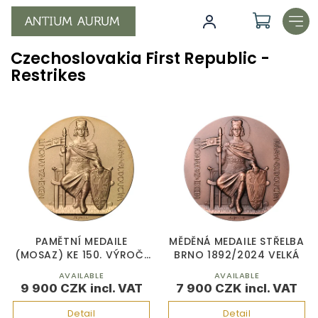
Skip
to
content
Czechoslovakia First Republic -
Restrikes
L
i
s
t
o
f
p
r
o
PAMĚTNÍ MEDAILE
MĚDĚNÁ MEDAILE STŘELBA
d
(MOSAZ) KE 150. VÝROČÍ
BRNO 1892/2024 VELKÁ
ZAHÁJENÍ DOSTAVBY
u
AVAILABLE
AVAILABLE
CHRÁMU SV. VÍTA 1873-
c
9 900 CZK
7 900 CZK
2023
t
Detail
Detail