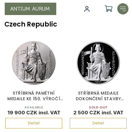
Skip
to
content
Czech Republic
L
i
s
t
o
f
p
r
o
STŘÍBRNÁ PAMĚTNÍ
STŘÍBRNÁ MEDAILE
d
MEDAILE KE 150. VÝROČÍ
DOKONČENÍ STAVBY
ZAHÁJENÍ DOSTAVBY
CHRÁMU SV. VÍTA MALÁ
u
AVAILABLE
SOLD OUT
CHRÁMU SV. VÍTA 1873-
c
19 900 CZK
2 500 CZK
2023
t
Detail
Detail
s