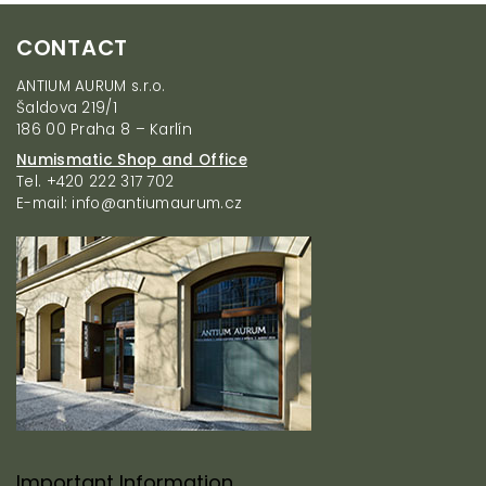
i
F
n
CONTACT
g
o
c
o
ANTIUM AURUM s.r.o.
o
t
Šaldova 219/1
n
e
186 00 Praha 8 – Karlín
t
r
r
Numismatic Shop and Office
o
Tel. +420 222 317 702
l
E-mail: info@antiumaurum.cz
s
Important Information