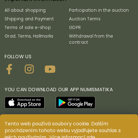
All about shopping
Participation in the auction
Shipping and Payment
Auction Terms
Terms of sale e-shop
GDPR
Grad. Terms, Hallmarks
Withdrawal from the
contract
FOLLOW US
YOU CAN DOWNLOAD OUR APP NUMISMATIKA
Tento web používá soubory cookie. Dalším
procházením tohoto webu vyjadřujete souhlas s
© ANTIUM AURUM s.r.o. All rights reserved. Copying,
duplication, reproduction and distribution of content
jejich používáním.. Více informací
zde
.