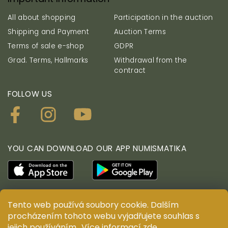
All about shopping
Participation in the auction
Shipping and Payment
Auction Terms
Terms of sale e-shop
GDPR
Grad. Terms, Hallmarks
Withdrawal from the
contract
FOLLOW US
YOU CAN DOWNLOAD OUR APP NUMISMATIKA
Tento web používá soubory cookie. Dalším
© ANTIUM AURUM s.r.o. All rights reserved. Copying,
procházením tohoto webu vyjadřujete souhlas s
duplication, reproduction and distribution of content
jejich používáním.. Více informací
zde
.