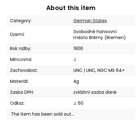
About this item
Category
:
German States
Svobodné hansovní
Území
:
město Brémy (Bremen)
Rok ražby
:
1906
Mincovna
:
J
Zachovalost
:
UNC | UNC, NGC MS 64+
Materiál
:
Ag
Zasba DPH
:
zvláštní sazba daně
Odkaz
:
J. 60
The item has been sold out…