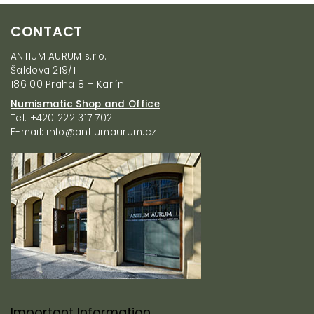
F
CONTACT
o
o
ANTIUM AURUM s.r.o.
t
Šaldova 219/1
e
186 00 Praha 8 – Karlín
r
Numismatic Shop and Office
Tel. +420 222 317 702
E-mail: info@antiumaurum.cz
Important Information