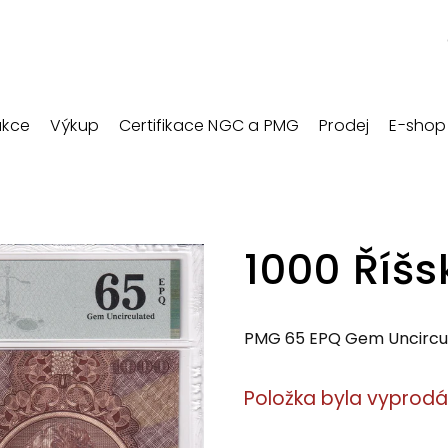
ukce
Výkup
Certifikace NGC a PMG
Prodej
E-shop
1000 Říš
PMG 65 EPQ Gem Uncircu
Položka byla vyprod