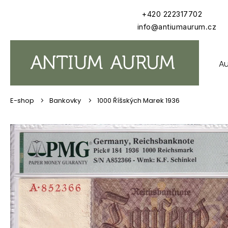
Přejít
+420 222317702
na
obsah
info@antiumaurum.cz
A
Bankovky
1000 Říšských Marek 1936