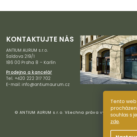
Z
KONTAKTUJTE NÁS
á
ANTIUM AURUM s.r.o.
p
Šaldova 219/1
a
186 00 Praha 8 – Karlín
t
í
Prodejna a kancelář
Tel. +420 222 317 702
E-mail: info@antiumaurum.cz
Tento web 
procházení
© ANTIUM AURUM s.r.o. Všechna práva vyhrazena. Kopí
souhlas s j
zde
.