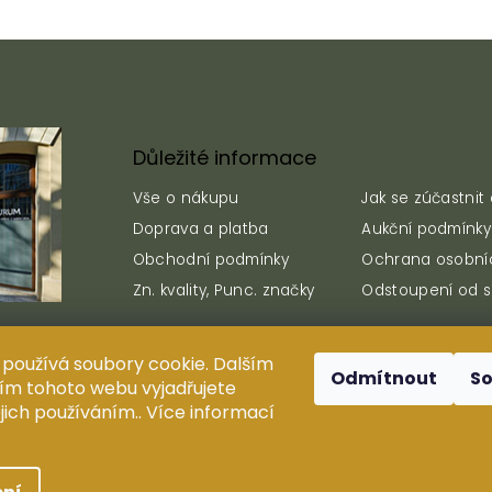
Důležité informace
Vše o nákupu
Jak se zúčastnit
Doprava a platba
Aukční podmínky
Obchodní podmínky
Ochrana osobní
Zn. kvality, Punc. značky
Odstoupení od 
používá soubory cookie. Dalším
Odmítnout
S
m tohoto webu vyjadřujete
rování, duplikování, reprodukce a distribuce obsahu jsou be
ejich používáním.. Více informací
zakázány.
Design ANTIUM AURUM s.r.o.
Shoptak.cz
| Platforma
Shoptet