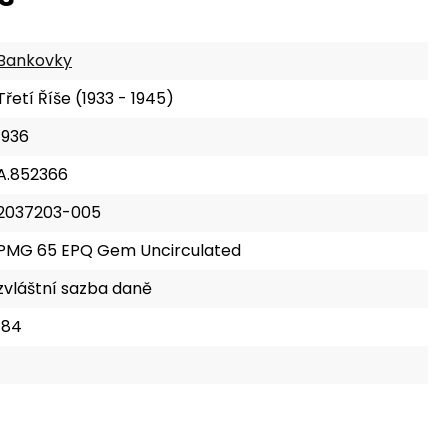
Bankovky
Třetí Říše (1933 - 1945)
1936
A.852366
2037203-005
PMG 65 EPQ Gem Uncirculated
zvláštní sazba daně
184