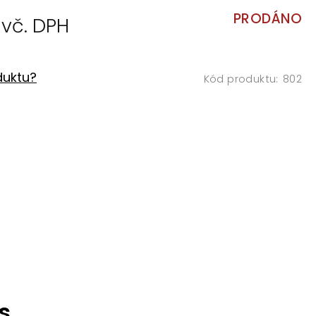
č
PRODÁNO
duktu?
802
s