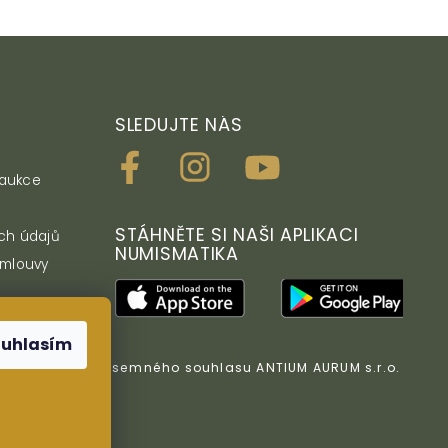
SLEDUJTE NÁS
 aukce
STÁHNĚTE SI NAŠI APLIKACI
ch údajů
NUMISMATIKA
smlouvy
ouhlasím
z předchozího písemného souhlasu ANTIUM AURUM s.r.o.