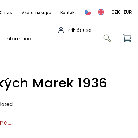
CZK
EUR
O nás
Vše o nákupu
Kontakt
Informace
ských Marek 1936
lated
ána…